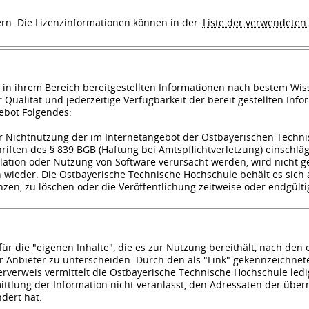
ern. Die Lizenzinformationen können in der
Liste der verwendeten 
in ihrem Bereich bereitgestellten Informationen nach bestem Wis
 oder Qualität und jederzeitige Verfügbarkeit der bereit gestellte
gebot Folgendes:
der Nichtnutzung der im Internetangebot der Ostbayerischen Tec
hriften des § 839 BGB (Haftung bei Amtspflichtverletzung) einschlä
lation oder Nutzung von Software verursacht werden, wird nicht g
wieder. Die Ostbayerische Technische Hochschule behält es sich 
n, zu löschen oder die Veröffentlichung zeitweise oder endgültig
r die "eigenen Inhalte", die es zur Nutzung bereithält, nach den
er Anbieter zu unterscheiden. Durch den als "Link" gekennzeichne
erweis vermittelt die Ostbayerische Technische Hochschule ledig
rmittlung der Information nicht veranlasst, den Adressaten der übe
dert hat.