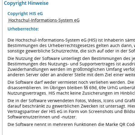
Copyright Hinweise
Copyright HIS eG
Hochschul-Informations-System eG
Urheberrechte:
Die Hochschul-Informations-System eG (HIS) ist Inhaberin sä
Bestimmungen des Urheberrechtsgesetzes gelten auch dann, we
sonstige gewerbliche Schutzrechte, die sich auf oder in der S
Die Nutzung der Software unterliegt den Bestimmungen des je
Bestimmungen des Nutzungs- und Supportvertrages ist ausdrück
Zuwiderhandlungen werden im größtmöglichen Umfang verfolgt
anderen Server oder an anderer Stelle mit dem Ziel einer weit
Die Software darf weder vermietet noch verliehen werden. Die
disassemblieren. Im Übrigen bleiben §§ 69d, 69e UrhG unberü
Nutzungsvertrages. HIS macht keine Zusicherungen im Hinblick 
Die in der Software verwendeten Fotos, Videos, Icons und Gra
darauf beschränkt zu gewerblichen Zwecken ist untersagt. Hi
Vertragspartner der HIS eG in Form von Screenshots und Bild
Softwarenutzerinnen und -nutzer.
Die Software nennt in mehreren Funktionen die Marke QR C