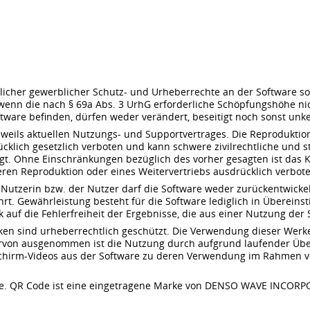
mtlicher gewerblicher Schutz- und Urheberrechte an der Software
nn die nach § 69a Abs. 3 UrhG erforderliche Schöpfungshöhe nicht
oftware befinden, dürfen weder verändert, beseitigt noch sonst un
weils aktuellen Nutzungs- und Supportvertrages. Die Reproduktion
lich gesetzlich verboten und kann schwere zivilrechtliche und s
. Ohne Einschränkungen bezüglich des vorher gesagten ist das K
eren Reproduktion oder eines Weitervertriebs ausdrücklich verbot
 Nutzerin bzw. der Nutzer darf die Software weder zurückentwicke
hrt. Gewährleistung besteht für die Software lediglich in Übere
auf die Fehlerfreiheit der Ergebnisse, die aus einer Nutzung der S
fiken sind urheberrechtlich geschützt. Die Verwendung dieser Werk
ervon ausgenommen ist die Nutzung durch aufgrund laufender Übe
schirm-Videos aus der Software zu deren Verwendung im Rahmen vo
ode. QR Code ist eine eingetragene Marke von DENSO WAVE INCO