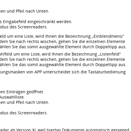
ben und Pfeil nach Unten.
s Eingabefeld eingeschränkt werden.
odus des Screenreaders.
eld um eine Liste, wird Ihnen die Bezeichnung „Einblendmenü“
Indem Sie nach rechts wischen, gehen Sie die einzelnen Elemente
Wählen Sie das somit ausgewählte Element durch Doppeltipp aus.
lfeld um eine Liste, wird Ihnen die Bezeichnung „Listenfeld“
Indem Sie nach rechts wischen, gehen Sie die einzelnen Elemente
Wählen Sie das somit ausgewählte Element durch Doppeltipp aus.
ungsmasken von APP unterscheidet sich die Tastaturbedienung
llen Einträgen geöffnet.
Auswahlliste.
ben und Pfeil nach Unten.
odus des Screenreaders.
ader ab Version XI, weil hierbei Dokumente automatisch getagged