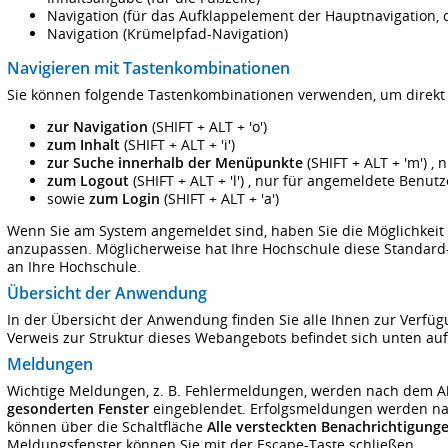
Navigation (für das Aufklappelement der Hauptnavigation,
Navigation (Krümelpfad-Navigation)
Navigieren mit Tastenkombinationen
Sie können folgende Tastenkombinationen verwenden, um direkt 
zur Navigation
(SHIFT + ALT + 'o')
zum Inhalt
(SHIFT + ALT + 'i')
zur Suche innerhalb der Menüpunkte
(SHIFT + ALT + 'm') ,
zum Logout
(SHIFT + ALT + 'l') , nur für angemeldete Benut
sowie
zum Login
(SHIFT + ALT + 'a')
Wenn Sie am System angemeldet sind, haben Sie die Möglichkeit
anzupassen. Möglicherweise hat Ihre Hochschule diese Standard
an Ihre Hochschule.
Übersicht der Anwendung
In der Übersicht der Anwendung finden Sie alle Ihnen zur Verf
Verweis zur
Struktur dieses Webangebots
befindet sich unten auf
Meldungen
Wichtige Meldungen, z. B. Fehlermeldungen, werden nach dem Ab
gesonderten Fenster
eingeblendet. Erfolgsmeldungen werden na
können über die Schaltfläche
Alle versteckten Benachrichtigung
Meldungsfenster können Sie mit der Escape-Taste schließen.