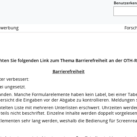
Benutzerke
Bewerbung
Fors
chten Sie folgenden Link zum Thema Barrierefreiheit an der OTH-
Barrierefreiheit
ter verbessert:
ei ungesetzt.
nden. Manche Formularelemente haben kein Label, bei einer Tabell
Übersicht die Eingaben vor der Abgabe zu kontrollieren. Meldungen 
achtelten Liste mit mehreren Unterlisten erschwert. Uhrzeiten wer
 teils nicht beschriftet. Einzelne Inhalte werden doppelt vorgelese
Elementen sehr lang werden, weshalb die Bedienung für Screenreade