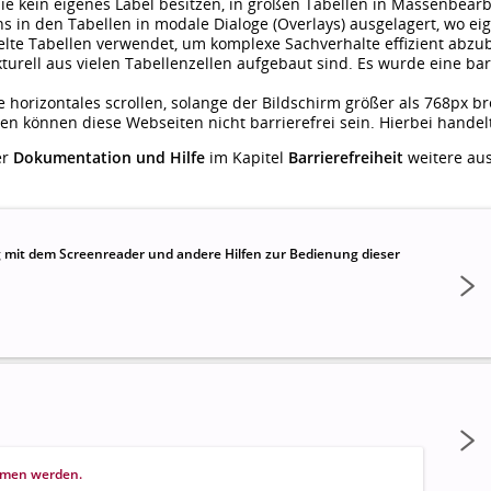
e kein eigenes Label besitzen, in großen Tabellen in Massenbear
 in den Tabellen in modale Dialoge (Overlays) ausgelagert, wo ei
te Tabellen verwendet, um komplexe Sachverhalte effizient abzub
ukturell aus vielen Tabellenzellen aufgebaut sind. Es wurde eine b
 horizontales scrollen, solange der Bildschirm größer als 768px brei
en können diese Webseiten nicht barrierefrei sein. Hierbei handelt
er
Dokumentation und Hilfe
im Kapitel
Barrierefreiheit
weitere aus
g mit dem Screenreader und andere Hilfen zur Bedienung dieser
ommen werden.