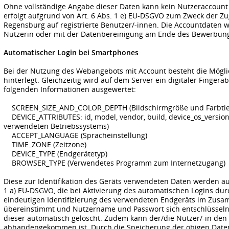
Ohne vollständige Angabe dieser Daten kann kein Nutzeraccount
erfolgt aufgrund von Art. 6 Abs. 1 e) EU-DSGVO zum Zweck der 
Regensburg auf registrierte Benutzer/-innen. Die Accountdaten w
Nutzerin oder mit der Datenbereinigung am Ende des Bewerbung
Automatischer Login bei Smartphones
Bei der Nutzung des Webangebots mit Account besteht die Mögli
hinterlegt. Gleichzeitig wird auf dem Server ein digitaler Finge
folgenden Informationen ausgewertet:
SCREEN_SIZE_AND_COLOR_DEPTH (Bildschirmgröße und Farbtie
DEVICE_ATTRIBUTES: id, model, vendor, build, device_os_version
verwendeten Betriebssystems)
ACCEPT_LANGUAGE (Spracheinstellung)
TIME_ZONE (Zeitzone)
DEVICE_TYPE (Endgerätetyp)
BROWSER_TYPE (Verwendetes Programm zum Internetzugang)
Diese zur Identifikation des Geräts verwendeten Daten werden au
1 a) EU-DSGVO, die bei Aktivierung des automatischen Logins durch
eindeutigen Identifizierung des verwendeten Endgeräts im Zusa
übereinstimmt und Nutzername und Passwort sich entschlüsseln 
dieser automatisch gelöscht. Zudem kann der/die Nutzer/-in den
abhandengekommen ist. Durch die Speicherung der obigen Daten 