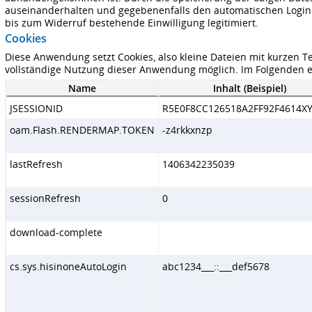
auseinanderhalten und gegebenenfalls den automatischen Login au
bis zum Widerruf bestehende Einwilligung legitimiert.
Cookies
Diese Anwendung setzt Cookies, also kleine Dateien mit kurzen Te
vollständige Nutzung dieser Anwendung möglich. Im Folgenden e
Name
Inhalt (Beispiel)
JSESSIONID
R5E0F8CC126518A2FF92F4614X
oam.Flash.RENDERMAP.TOKEN
-z4rkkxnzp
lastRefresh
1406342235039
sessionRefresh
0
download-complete
cs.sys.hisinoneAutoLogin
abc1234___::___def5678