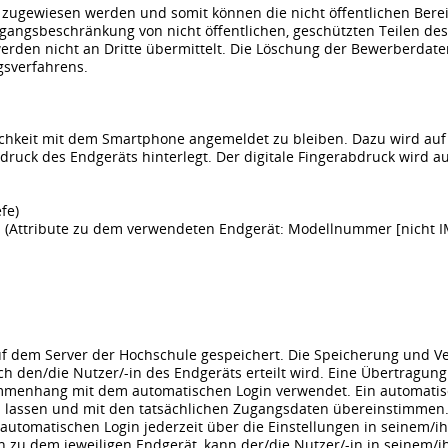
 zugewiesen werden und somit können die nicht öffentlichen Bere
Zugangsbeschränkung von nicht öffentlichen, geschützten Teilen 
erden nicht an Dritte übermittelt. Die Löschung der Bewerberdate
sverfahrens.
chkeit mit dem Smartphone angemeldet zu bleiben. Dazu wird auf
rabdruck des Endgeräts hinterlegt. Der digitale Fingerabdruck wir
fe)
 (Attribute zu dem verwendeten Endgerät: Modellnummer [nicht IME
f dem Server der Hochschule gespeichert. Die Speicherung und Ver
 den/die Nutzer/-in des Endgeräts erteilt wird. Eine Übertragung a
mmenhang mit dem automatischen Login verwendet. Ein automatisch
lassen und mit den tatsächlichen Zugangsdaten übereinstimmen. 
 automatischen Login jederzeit über die Einstellungen in seinem/
zu dem jeweiligen Endgerät, kann der/die Nutzer/-in in seinem/i