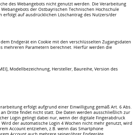
iche des Webangebots nicht genutzt werden. Die Verarbeitung
des Webangebots der Ostbayrischen Technischen Hochschule
n erfolgt auf ausdrücklichen Löschantrag des Nutzers/der
 dem Endgerät ein Cookie mit den verschlüsselten Zugangsdaten
d aus mehreren Parametern berechnet. Hierfür werden die
I], Modellbezeichnung, Hersteller, Baureihe, Version des
arbeitung erfolgt aufgrund einer Einwilligung gemäß Art. 6 Abs.
n Dritte findet nicht statt. Die Daten werden ausschließlich zur
er Login gelingt dabei nur, wenn der digitale Fingerabdruck
Wird der automatische Login 4 Wochen nicht mehr genutzt, wird
ihrem Account entziehen, z.B. wenn das Smartphone
hrem Account auch mehrere seiner/ihrer Endgeräte