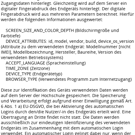
Zugangsdaten hinterlegt. Gleichzeitig wird auf dem Server ein
digitaler Fingerabdruck des Endgeräts hinterlegt. Der digitale
Fingerabdruck wird aus mehreren Parametern berechnet. Hierfür
werden die folgenden Informationen ausgewertet:
SCREEN_SIZE_AND_COLOR_DEPTH (Bildschirmgröße und
Farbtiefe)
DEVICE_ATTRIBUTES: id, model, vendor, build, device_os_version
(Attribute zu dem verwendeten Endgerät: Modellnummer [nicht
IMEI], Modellbezeichnung, Hersteller, Baureihe, Version des
verwendeten Betriebssystems)
ACCEPT_LANGUAGE (Spracheinstellung)
TIME_ZONE (Zeitzone)
DEVICE_TYPE (Endgerätetyp)
BROWSER_TYPE (Verwendetes Programm zum Internetzugang)
Diese zur Identifikation des Geräts verwendeten Daten werden
auf dem Server der Hochschule gespeichert. Die Speicherung
und Verarbeitung erfolgt aufgrund einer Einwilligung gemäß Art.
6 Abs. 1 a) EU-DSGVO, die bei Aktivierung des automatischen
Logins durch den/die Nutzer/-in des Endgeräts erteilt wird. Eine
Übertragung an Dritte findet nicht statt. Die Daten werden
ausschließlich zur eindeutigen Identifizierung des verwendeten
Endgeräts im Zusammenhang mit dem automatischen Login
verwendet. Ein automatischer Login gelingt dabei nur, wenn der